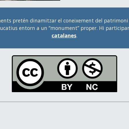
ts pretén dinamitzar el coneixement del patrimoni hi
s educatius entorn a un “monument” proper. Hi partic
catalanes
.