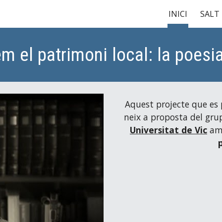
INICI
SALT
ip to main content
Skip to navigat
el patrimoni local: la poesi
Aquest projecte que es 
neix a proposta del gru
Universitat de Vic
 am